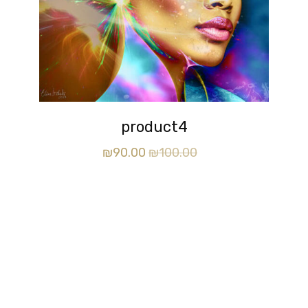
product4
₪
90.00
₪
100.00