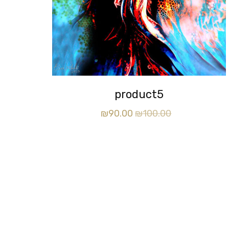
product5
₪
90.00
₪
100.00