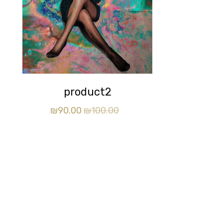
product2
₪
90.00
₪
100.00